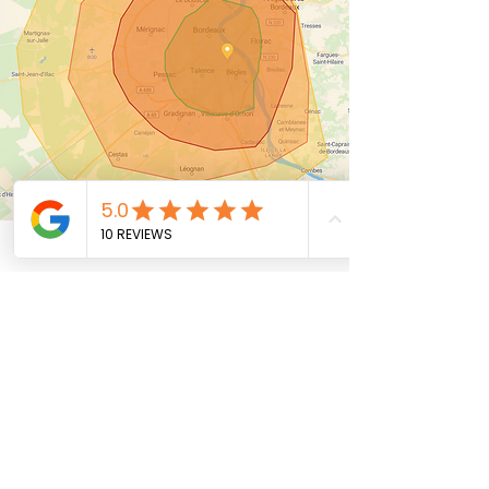
Zone approximative
d'intervention en velo
🟢 Zone verte : Gratuit
🔴 Zone rouge : 10 €
🟠 Zone orange : 20 €
🟡 Zone jaune : 30 €
Il suffit de nous préciser la demande dans
le formulaire à : "Quelques chose à ajouter ?".