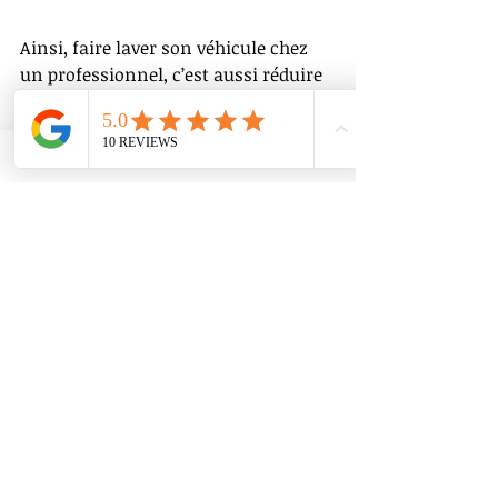
Ainsi, faire laver son véhicule chez 
un professionnel, c’est aussi réduire 
son impact écologique, surtout en 
comparaison avec un lavage maison 
au jet d’eau.
Beaucoup pensent qu’ils peuvent le 
faire aussi bien eux-mêmes. Mais 
entre les produits inadaptés, les 
risques de rayures, la consommation 
d’eau excessive et le temps investi, 
on se rend vite compte que 
le nettoyage maison coûte cher… 
pour peu de résultat.